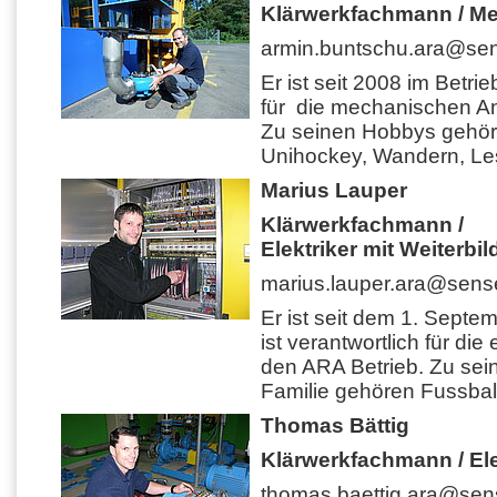
Klärwerkfachmann / M
armin.buntschu.ara@sen
Er ist seit 2008 im Betrie
für die mechanischen A
Zu seinen Hobbys gehö
Unihockey, Wandern, Le
Marius Lauper
Klärwerkfachmann /
Elektriker mit Weiterb
marius.lauper.ara@sense
Er ist seit dem 1. Septem
ist verantwortlich für di
den ARA Betrieb. Zu se
Familie gehören Fussbal
Thomas Bättig
Klärwerkfachmann / Ele
thomas.baettig.ara@sen