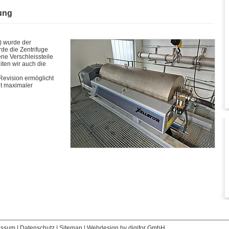
ung
 wurde der
de die Zentrifuge
ene Verschleissteile
iten wir auch die
evision ermöglicht
t maximaler
essum
|
Datenschutz
|
Sitemap
|
Webdesign by digifor GmbH