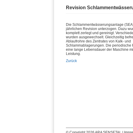
Revision Schlammentwässer
Die Schlammentwässerungsanlage (SEA)
jährlichen Revision unterzogen. Dazu wur
komplett zerlegt und gereinigt. Verschied
wurden ausgewechselt. Gleichzeitig befre
Ablaufrohre des Zentrates von Kalk- und
Schlammablagerungen. Die periodische R
eine lange Lebensdauer der Maschine mi
Leistung.
Zurück
© Copyright 2026 ARA SENSETAL |
Impr