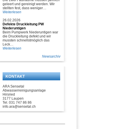
Die zwei Faulräume müssen jährlich
geleert und gereinigt werden. Wir
stellten fest, dass weniger…
Weiterlesen
26.02.2026
Defekte Druckleitung PW
Niederuntigen
Beim Pumpwerk Niederuntigen war
die Druckleitung defekt und wir
mussten schnellstmöglich das
Leck…
Weiterlesen
Newsarchiv
KONTAKT
ARA Sensetal
Abwasserreinigungsanlage
Hirsried
3177 Laupen
Tel. 031 747 86 86
info.ara@sensetal.ch