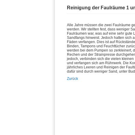
Reinigung der Faulräume 1 u
Alle Jahre müssen die zwei Faulräume gel
werden. Wir stellten fest, dass weniger S
Faulräumen war, was auf eine sehr gute 
Sandfangs hinweist. Jedoch hatten sich 
Fäden verfangen. Dies ist auf Rückständ
Binden, Tampons und Feuchttücher zurüc
werden bei dem Pumpen so zerkleinert, d
Rechen und der Strainpresse durchgehen
jedoch, verbinden sich die vielen kleine
und verfangen sich am Rührwerk. Die Kon
jährliches Leeren und Reinigen der Faul
dafür sind durch weniger Sand, unter Bud
Zurück