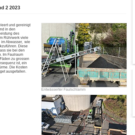
nd 2 2023
eert und gereinigt
and in den
Leistung des
am Rührwerk viele
e im Abwasser, wie
kzuführen. Diese
ass sie bei den
. Im Faulraum
n Fäden zu grossen
sequenz ist, ein
türme. Die Kosten
get ausgefallen.
Entwässerter Faulschlamm