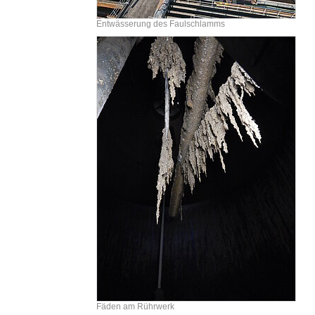
Entwässerung des Faulschlamms
Fäden am Rührwerk