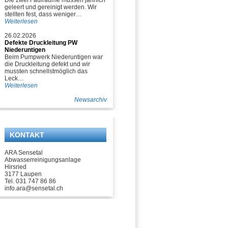
Die zwei Faulräume müssen jährlich
geleert und gereinigt werden. Wir
stellten fest, dass weniger…
Weiterlesen
26.02.2026
Defekte Druckleitung PW
Niederuntigen
Beim Pumpwerk Niederuntigen war
die Druckleitung defekt und wir
mussten schnellstmöglich das
Leck…
Weiterlesen
Newsarchiv
KONTAKT
ARA Sensetal
Abwasserreinigungsanlage
Hirsried
3177 Laupen
Tel. 031 747 86 86
info.ara@sensetal.ch