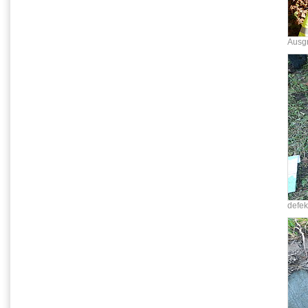
Ausg
defek